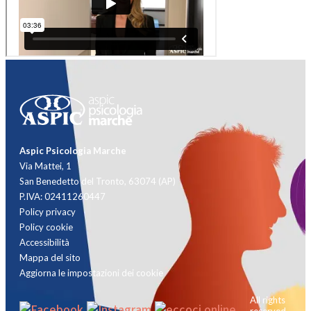
Aspic Psicologia Marche
Via Mattei, 1
San Benedetto del Tronto, 63074 (AP)
P.IVA: 02411260447
Policy privacy
Policy cookie
Accessibilità
Mappa del sito
Aggiorna le impostazioni dei cookie
All rights
reserved